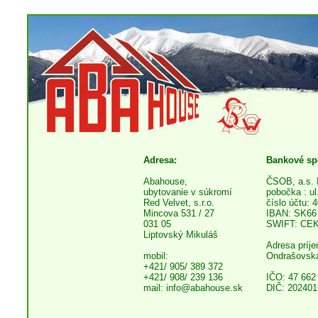
Adresa:
Bankové sp
Abahouse,
ČSOB, a.s. 
ubytovanie v súkromí
pobočka : u
Red Velvet, s.r.o.
číslo účtu: 
Mincova 531 / 27
IBAN: SK66
031 05
SWIFT: CE
Liptovský Mikuláš
Adresa príj
mobil:
Ondrašovská
+421/ 905/ 389 372
+421/ 908/ 239 136
IČO: 47 662
mail:
info@abahouse.sk
DIČ: 20240